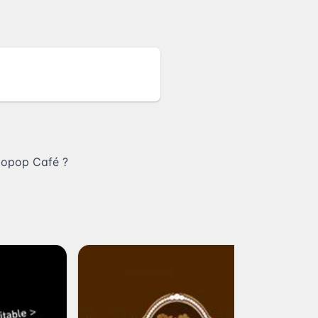
popop Café
?