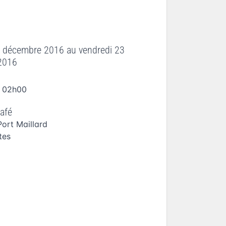
2 décembre 2016
au
vendredi 23
2016
à 02h00
afé
Port Maillard
tes