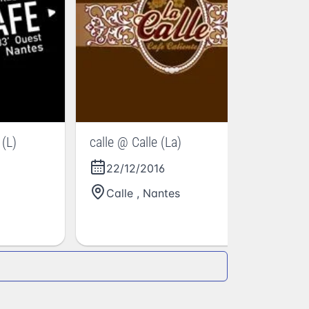
Ch
 (L)
calle @ Calle (La)
22/12/2016
Calle
,
Nantes