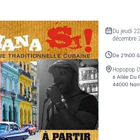
Du
jeudi 2
décembre 
De 21h00 
Hopopop C
6 Allée Du 
44000
Nan