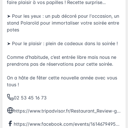
faire plaisir à vos papilles ! Recette surprise...
➤ Pour les yeux : un pub décoré pour l'occasion, un
stand Polaroïd pour immortaliser votre soirée entre
potes
➤ Pour le plaisir : plein de cadeaux dans la soirée !
Comme d’habitude, c’est entrée libre mais nous ne
prendrons pas de réservations pour cette soirée.
On a hâte de fêter cette nouvelle année avec vous
tous !
02 53 45 16 73
https://www.tripadvisor.fr/Restaurant_Review-g187198-d7055544-Reviews-Gigg_s_Irish_Pub-Nantes_Loire_Atlantique_Pays_de_la_Loire.html
https://www.facebook.com/events/1614679495508213