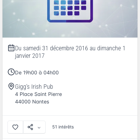
Du
samedi 31 décembre 2016
au
dimanche 1
janvier 2017
De 19h00 à 04h00
Gigg's Irish Pub
4 Place Saint Pierre
44000
Nantes
51 intérêts