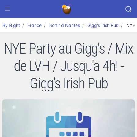
By Night
France
Sortir à Nantes
Gigg's Irish Pub
NYE P
NYE Party au Gigg's / Mix
de LVH / Jusqu'a 4h! -
Gigg's Irish Pub