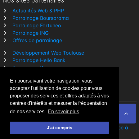
Nos sites partenaires
Actualités Web & PHP
Parrainage Boursorama
Parrainage Fortuneo
Parrainage ING
Offres de parrainage
Développement Web Toulouse
Parrainage Hello Bank
Parrainage Yomoni
Parrainage BforBank
En poursuivant votre navigation, vous
Comparatif banque
acceptez l'utilisation de cookies pour vous
proposer des services et offres adaptés à vos
centres d'intérêts et mesurer la fréquentation
de nos services.
En savoir plus
By Night v5.7.3
| © 2026 - Tous droits réservés
Fait avec
♥
par un
développeur Web Freelance à
J'ai compris
Toulouse