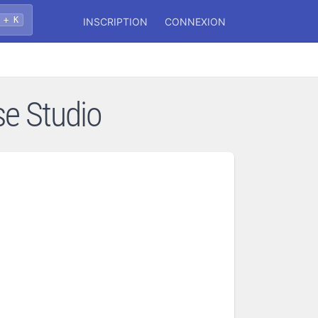
 + K
INSCRIPTION
CONNEXION
se Studio