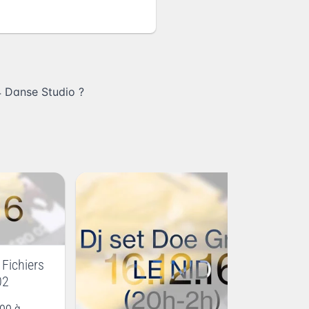
4 Danse Studio
?
Af
Fichiers
02
h00 à