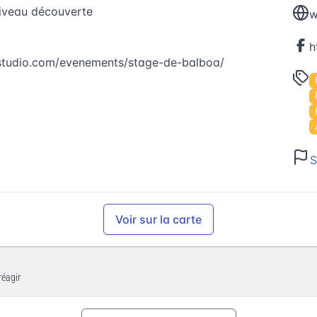
niveau découverte
w
studio.com/evenements/stage-de-balboa/
S
Voir sur la carte
réagir