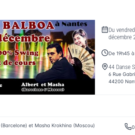
Du
vendred
décembre 
De 19h45 à
44 Danse S
6 Rue Gabri
44200
Nan
l (Barcelone) et Masha Krokhina (Moscou)
0