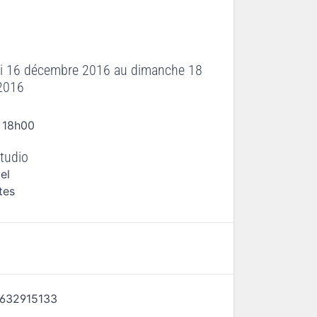
i 16 décembre 2016
au
dimanche 18
2016
 18h00
tudio
el
tes
632915133