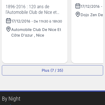
fêtes de fin d'an
1896-2016 : 120 ans de
17/12/2016
- 
l'Automobile Club de Nice et
Dojo Zen De 
Côte d'Azur
17/12/2016
- De 11h30 à 18h30
Automobile Club De Nice Et
Côte D'azur
,
Nice
Plus (7 / 35)
By Night