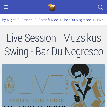
By Night
France
Sortir à Nice
Bar Du Negresco
Live S
Live Session - Muzsikus
Swing - Bar Du Negresco