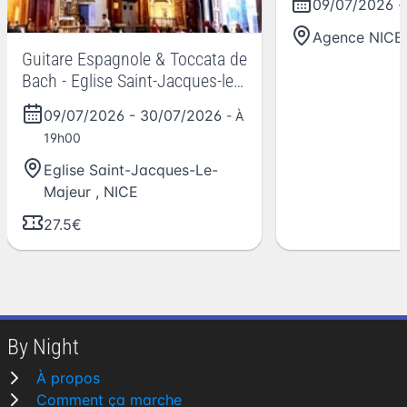
09/07/2026
-
Agence NICE
Guitare Espagnole & Toccata de
Bach - Eglise Saint-Jacques-le-
Majeur, Nice
09/07/2026
-
30/07/2026
- À
19h00
Eglise Saint-Jacques-Le-
Majeur
,
NICE
27.5€
By Night
À propos
Comment ça marche