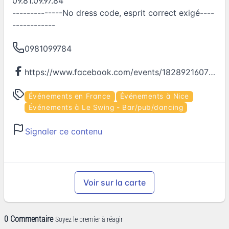
09.81.09.97.84
--------------No dress code, esprit correct exigé----
------------
0981099784
https://www.facebook.com/events/1828921607352854
Événements en France
Événements à Nice
Événements à Le Swing - Bar/pub/dancing
Signaler ce contenu
Voir sur la carte
0 Commentaire
Soyez le premier à réagir