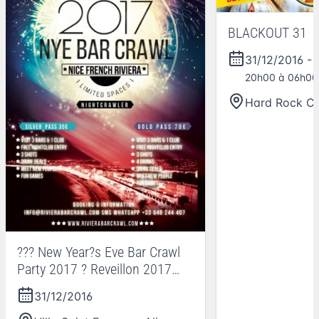
BLACKOUT 31
31/12/2016
-
20h00 à 06h00
Hard Rock Ca
??? New Year?s Eve Bar Crawl
Party 2017 ? Reveillon 2017
Nice French Riviera ??? @ Villa
31/12/2016
Saint Exupery Beach