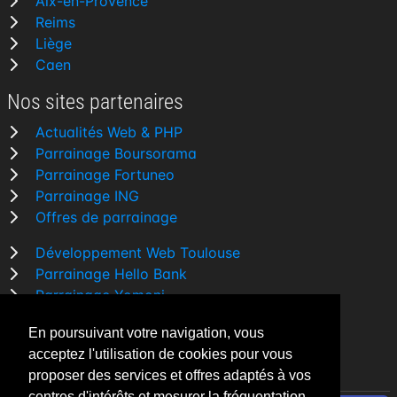
Aix-en-Provence
Reims
Liège
Caen
Nos sites partenaires
Actualités Web & PHP
Parrainage Boursorama
Parrainage Fortuneo
Parrainage ING
Offres de parrainage
Développement Web Toulouse
Parrainage Hello Bank
Parrainage Yomoni
Parrainage BforBank
En poursuivant votre navigation, vous
Comparatif banque
acceptez l'utilisation de cookies pour vous
proposer des services et offres adaptés à vos
centres d'intérêts et mesurer la fréquentation