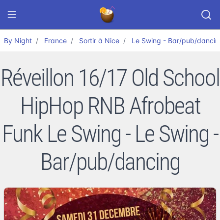
By Night
France
Sortir à Nice
Le Swing - Bar/pub/dancin
Réveillon 16/17 Old School
HipHop RNB Afrobeat
Funk Le Swing - Le Swing -
Bar/pub/dancing