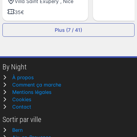
Villa Saint Exupery
,
Nice
35€
Plus (7 / 41)
By Night
À propos
Comment ça marche
Mentions légales
Cookies
Contact
Sortir par ville
Bern