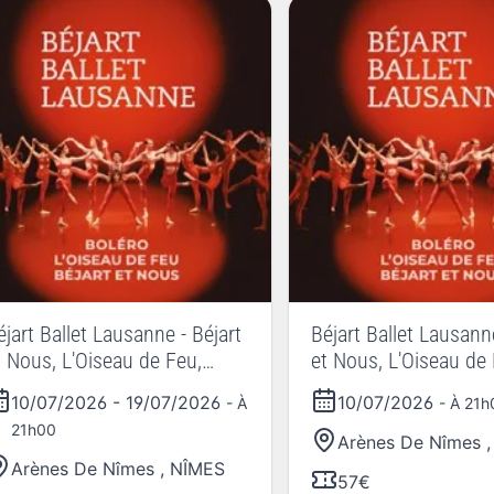
éjart Ballet Lausanne - Béjart
Béjart Ballet Lausanne
t Nous, L'Oiseau de Feu,
et Nous, L'Oiseau de 
oléro - Tournée
Boléro - Tournée
10/07/2026
-
19/07/2026
10/07/2026
- À
- À 21h
21h00
Arènes De Nîmes
Arènes De Nîmes
,
NÎMES
57€