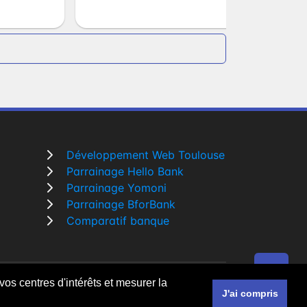
Développement Web Toulouse
Parrainage Hello Bank
Parrainage Yomoni
Parrainage BforBank
Comparatif banque
vos centres d'intérêts et mesurer la
r un
développeur Web Freelance à Toulouse
J'ai compris