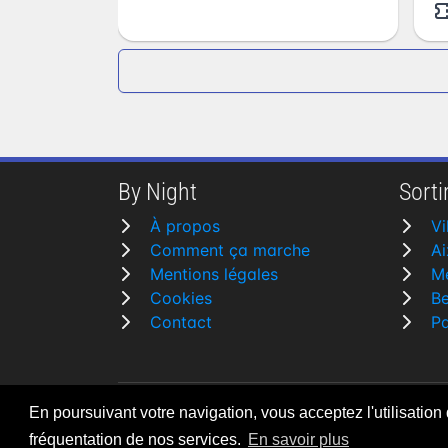
By Night
Sortir
À propos
Vi
Comment ça marche
Ai
Mentions légales
M
Cookies
B
Contact
Pa
En poursuivant votre navigation, vous acceptez l'utilisation
By Night v5.7.3
| © 2026 - Tous droits rése
fréquentation de nos services.
En savoir plus