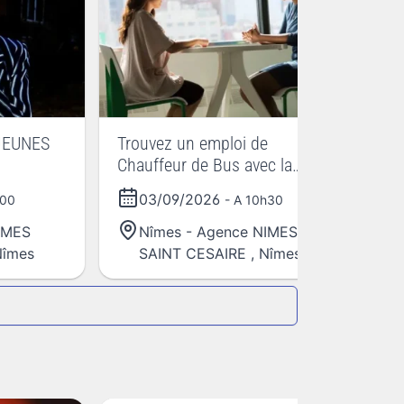
JEUNES
Trouvez un emploi de
Tr
Chauffeur de Bus avec la
Ch
COOP Voyageurs 30
CO
03/09/2026
h00
- A 10h30
IMES
Nîmes - Agence NIMES
Nîmes
SAINT CESAIRE
,
Nîmes