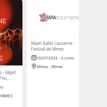
Béjart Ballet Lausanne -
Festival de Nîmes
10/07/2026
- À 21h00
Nîmes
,
Nîmes
 - Béjart
La
Feu,
00
,
NÎMES