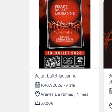
Bejart ballet lausanne
B
e
10/07/2026
- À 21h
B
Arenes De Nimes
,
Nimes
57.00€