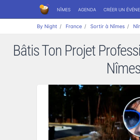
NÎMES
AGENDA
CRÉER UN ÉVÉN
By Night
France
Sortir à Nîmes
Nî
Bâtis Ton Projet Profes
Nîmes