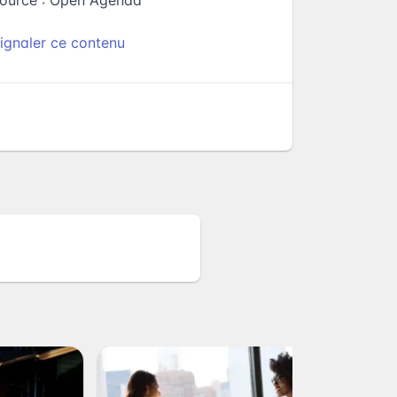
ource :
Open Agenda
ignaler ce contenu