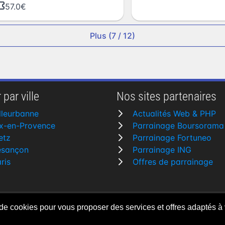
57.0€
Plus (7 / 12)
 par ville
Nos sites partenaires
lleurbanne
Actualités Web & PHP
x-en-Provence
Parrainage Boursorama
etz
Parrainage Fortuneo
esançon
Parrainage ING
ris
Offres de parrainage
 de cookies pour vous proposer des services et offres adaptés à 
rvés
Fait avec
♥
pa