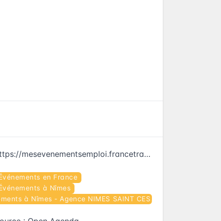
https://mesevenementsemploi.francetravail.fr/mes-evenements-emploi/evenement/649052
Événements en France
Événements à Nîmes
ments à Nîmes - Agence NIMES SAINT CESAIRE