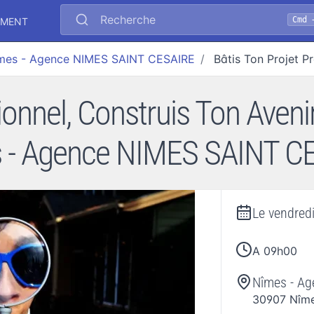
Recherche
Cmd 
EMENT
mes - Agence NIMES SAINT CESAIRE
Bâtis Ton Projet 
sionnel, Construis Ton Ave
 - Agence NIMES SAINT C
Le
vendredi
A 09h00
Nîmes - A
30907
Nîm