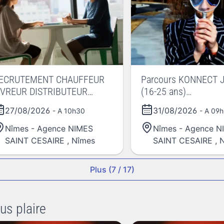
ECRUTEMENT CHAUFFEUR
Parcours KONNECT 
IVREUR DISTRIBUTEUR
(16-25 ans)
RDINATEUR
AKTO/REBONDS/E2C
27/08/2026
31/08/2026
- A 10h30
- A 09
Nîmes - Agence NIMES
Nîmes - Agence N
SAINT CESAIRE
,
Nîmes
SAINT CESAIRE
,
Plus (7 / 17)
us plaire