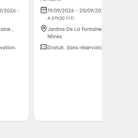
9/2026
19/09/2026
-
20/09/2026
-
-
A 07h30 (+1)
taine
,
Jardins De La Fontaine
,
Nîmes
vation.
Gratuit. Sans réservation.
Re
an