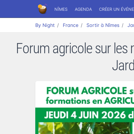
NÎMES
AGENDA
CRÉER UN ÉVÉN
By Night
France
Sortir à Nîmes
Ja
Forum agricole sur les m
Jard