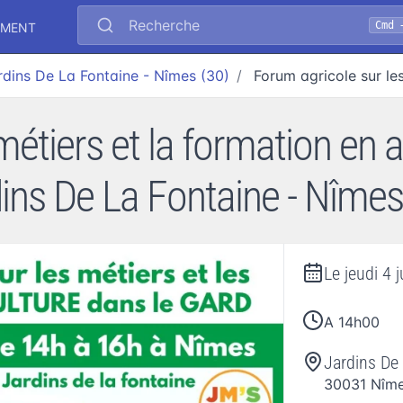
Recherche
Cmd 
EMENT
rdins De La Fontaine - Nîmes (30)
Forum agricole sur le
étiers et la formation en a
ins De La Fontaine - Nîmes
Le
jeudi 4 
A 14h00
Jardins De
30031
Nîm