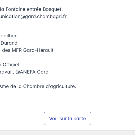
 la Fontaine entrée Bosquet.
nication@gard.chambagri.fr
Rodilhan
 Durand
u des MFR Gard-Hérault
 Officiel
 Travail, @ANEFA Gard
nisme de la Chambre d'agriculture.
Voir sur la carte