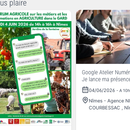
us plaire
Google Atelier Numér
Je lance ma présence
sur les réseaux socia
04/06/2026
- A 10
et Je crée ma stratég
les réseaux sociaux 
Nîmes - Agence N
COURBESSAC
,
Nî