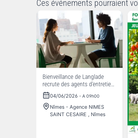
Ces événements pourraient vo
Bienveillance de Langlade
recrute des agents d'entretien
et des aides à domicile :
04/06/2026
- A 09h00
postulez dès maintenant et
rejoignez une entreprise en pl
Nîmes - Agence NIMES
SAINT CESAIRE
,
Nîmes