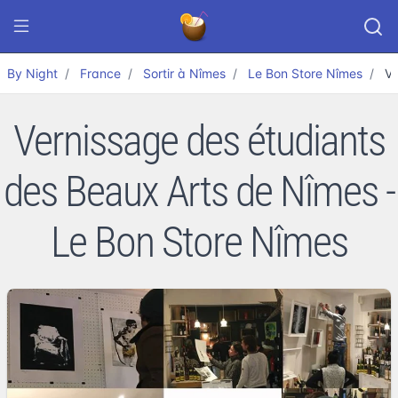
By Night
France
Sortir à Nîmes
Le Bon Store Nîmes
Ve
Vernissage des étudiants
des Beaux Arts de Nîmes -
Le Bon Store Nîmes