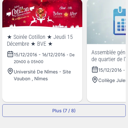
★ Soirée Cotillon ★ Jeudi 15
Décembre ★ BVE ★
Assemblée géné
15/12/2016
-
16/12/2016
- De
de quartier de l'
20h00 à 05h00
15/12/2016
- 
Université De Nîmes - Site
Vauban
,
Nîmes
Collège Jules
Plus (7 / 8)