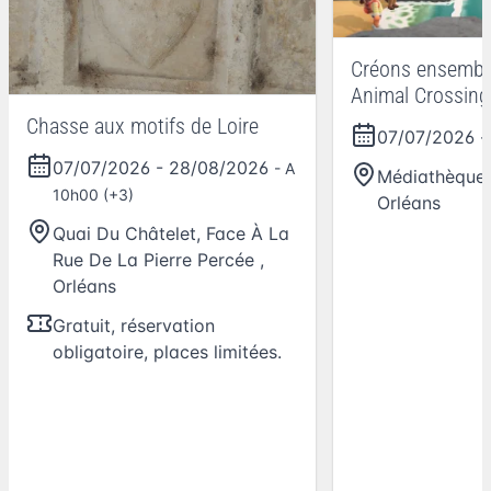
Créons ensemble
Animal Crossin
Horizons !
Chasse aux motifs de Loire
07/07/2026
-
07/07/2026
-
28/08/2026
- A
Médiathèque 
10h00 (+3)
Orléans
Quai Du Châtelet, Face À La
Rue De La Pierre Percée
,
Orléans
Gratuit, réservation
obligatoire, places limitées.