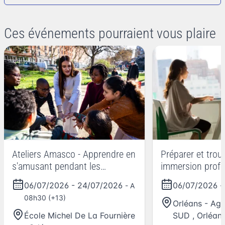
Ces événements pourraient vous plaire
Ateliers Amasco - Apprendre en
Préparer et trou
s'amusant pendant les
immersion profe
vacances
06/07/2026
-
24/07/2026
06/07/2026
- A
-
08h30 (+13)
Orléans - A
École Michel De La Fournière
SUD
,
Orléan