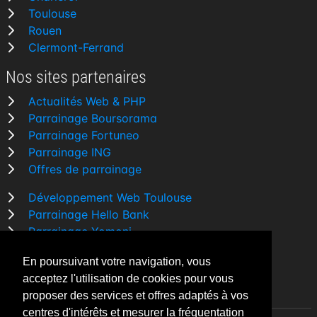
Toulouse
Rouen
Clermont-Ferrand
Nos sites partenaires
Actualités Web & PHP
Parrainage Boursorama
Parrainage Fortuneo
Parrainage ING
Offres de parrainage
Développement Web Toulouse
Parrainage Hello Bank
Parrainage Yomoni
Parrainage BforBank
En poursuivant votre navigation, vous
Comparatif banque
acceptez l'utilisation de cookies pour vous
proposer des services et offres adaptés à vos
centres d'intérêts et mesurer la fréquentation