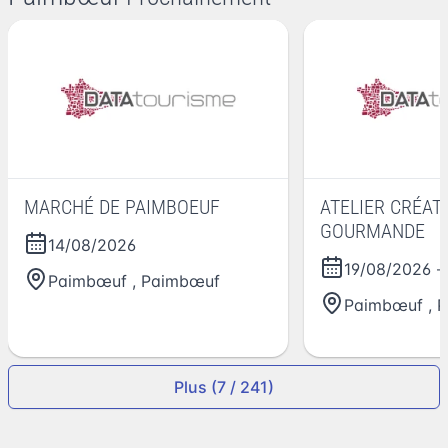
MARCHÉ DE PAIMBOEUF
ATELIER CRÉATI
GOURMANDE
14/08/2026
19/08/2026
-
Paimbœuf
,
Paimbœuf
Paimbœuf
,
P
Plus (7 / 241)