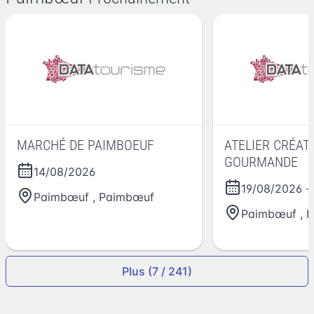
MARCHÉ DE PAIMBOEUF
ATELIER CRÉATI
GOURMANDE
14/08/2026
19/08/2026
-
Paimbœuf
,
Paimbœuf
Paimbœuf
,
P
Plus (7 / 241)