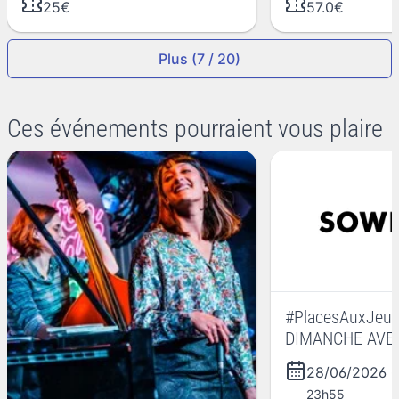
25€
57.0€
Plus (7 / 20)
Ces événements pourraient vous plaire
#PlacesAuxJeu
DIMANCHE AVE
28/06/2026
-
23h55