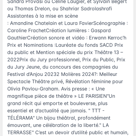
Sandra Provasi ou Céline Laugier, et Sylvain Begert
ou Thomas Drelon, ou Shahriar Sadrolashrafi
Assistantes à la mise en scène
: Amandine Chatelain et Laura FavierScénographie :
Caroline FrachetCréation lumières : Gaspard
GauthierCréation sonore et vidéo : Erwann Kerroc’h
Prix et Nominations :Lauréate du fonds SACD Prix
du public et Mention spéciale du prix Théâtre 13 –
2022Prix du Jury professionnel, Prix du Public, Prix
du Jury Jeune, du concours des compagnies du
Festival d’Anjou 20232 Molières 2024?: Meilleur
Spectacle Théâtre privé, Révélation féminine pour
Olivia Pavlou-Graham. Avis presse : « Une
magnifique pièce de théâtre » LE PARISIEN"Un
grand récit qui emporte et bouleverse, plus
essentiel et d’actualité que jamais. " TTT -
TÉLÉRAMA" Un bijou théâtral, profondément
émouvant, une célébration de la liberté." LA
TERRASSE" C’est un devoir d’utilité public et humain,