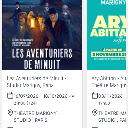
Les Aventuriers de Minuit -
Ary Abittan - Au
Studio Marigny, Paris
Théâtre Marigny,
16/09/2026
-
18/10/2026
03/11/2026
-
- À
21h00 (+24)
19h00
THEATRE MARIGNY -
THEATRE MA
STUDIO
,
PARIS
STUDIO
,
PAR