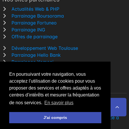
Actualités Web & PHP
Parrainage Boursorama
Parrainage Fortuneo
Parrainage ING
Offres de parrainage
Développement Web Toulouse
Parrainage Hello Bank
Parrainage Yomoni
Parrainage BforBank
En poursuivant votre navigation, vous
Comparatif banque
acceptez l'utilisation de cookies pour vous
proposer des services et offres adaptés à vos
centres d'intérêts et mesurer la fréquentation
de nos services.
En savoir plus
By Night v5.7.3
| © 2026 - Tous droits réservés
Fait avec
♥
par un
développeur Web Freelance à
J'ai compris
Toulouse