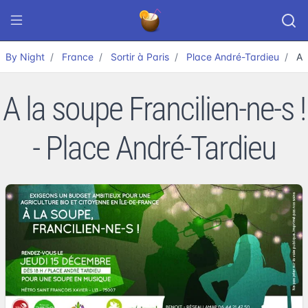
By Night
France
Sortir à Paris
Place André-Tardieu
A 
A la soupe Francilien-ne-s !
- Place André-Tardieu