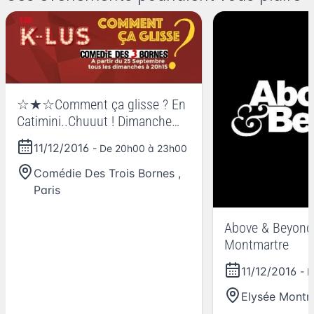
☆★☆Comment ça glisse ? En
Catimini..Chuuut ! Dimanche
11☆★☆
11/12/2016
- De 20h00 à 23h00
Comédie Des Trois Bornes
,
Paris
Above & Beyond 
Montmartre
11/12/2016
- 
Elysée Montm