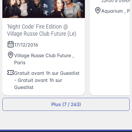
22h30 à 05h00
Aquarium
,
Pa
'Night Code' Fire Edition @
Village Russe Club Future (Le)
17/12/2016
Village Russe Club Future
,
Paris
Gratuit avant 1h sur Guestlist
- Gratuit avant 1h sur
Guestlist
Plus (7 / 263)