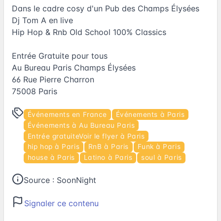
Dans le cadre cosy d'un Pub des Champs Élysées
Dj Tom A en live
Hip Hop & Rnb Old School 100% Classics
Entrée Gratuite pour tous
Au Bureau Paris Champs Élysées
66 Rue Pierre Charron
75008 Paris
Événements en France
Événements à Paris
Événements à Au Bureau Paris
Entrée gratuiteVoir le flyer à Paris
hip hop à Paris
RnB à Paris
Funk à Paris
house à Paris
Latino à Paris
soul à Paris
Source :
SoonNight
Signaler ce contenu