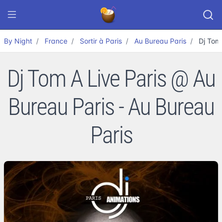
By Night
France
Sortir à Paris
Au Bureau Paris
Dj Tom
Dj Tom A Live Paris @ Au
Bureau Paris - Au Bureau
Paris