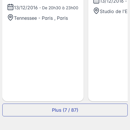
13/12/2016
- 
André-Mazet
13/12/2016
- De 20h30 à 23h00
Studio de l'E
Tennessee - Paris
,
Paris
Plus (7 / 87)