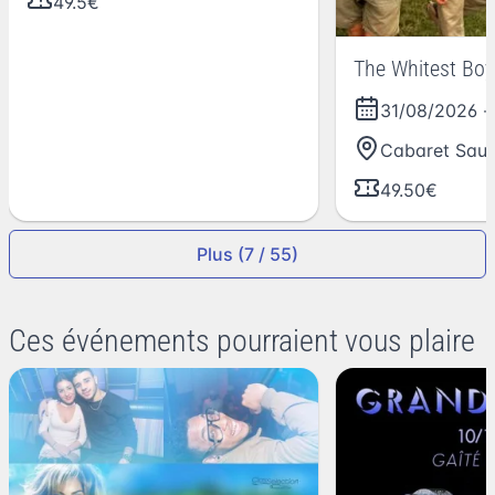
49.5€
The Whitest Boy 
31/08/2026
-
Cabaret Sau
49.50€
Plus (7 / 55)
Ces événements pourraient vous plaire