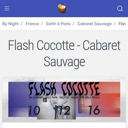
By Night
France
Sortir à Paris
Cabaret Sauvage
Flas
Flash Cocotte - Cabaret
Sauvage