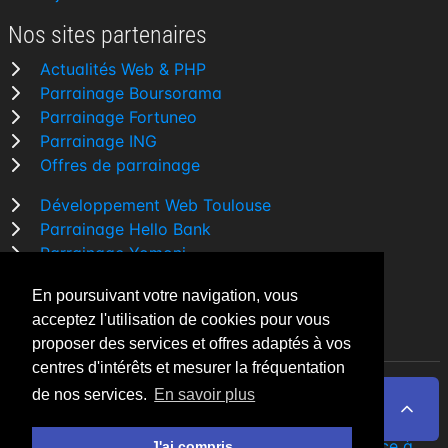
Nos sites partenaires
Actualités Web & PHP
Parrainage Boursorama
Parrainage Fortuneo
Parrainage ING
Offres de parrainage
Développement Web Toulouse
Parrainage Hello Bank
Parrainage Yomoni
Parrainage BforBank
En poursuivant votre navigation, vous
Comparatif banque
acceptez l'utilisation de cookies pour vous
proposer des services et offres adaptés à vos
centres d'intérêts et mesurer la fréquentation
de nos services.
En savoir plus
By Night v5.7.3
| © 2026 - Tous droits réservés
Fait avec
♥
par un
développeur Web Freelance à
J'ai compris