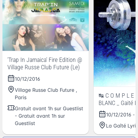
'Trap In Jamaica' Fire Edition @
Village Russe Club Future (Le)
10/12/2016
Village Russe Club Future
,
↹ C O M P L E 
Paris
BLANC _ Gaité L
Gratuit avant 1h sur Guestlist
10.12.16
10/12/2016
- 
- Gratuit avant 1h sur
Guestlist
La Gaîté Lyri