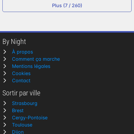
Plus (7 / 260)
By Night
À propos
Comment ça marche
Mentions légales
Cookies
Contact
Sortir par ville
Strasbourg
Brest
Cergy-Pontoise
Toulouse
Dijon