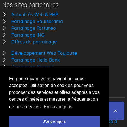
Nos sites partenaires
Actualités Web & PHP
Parrainage Boursorama
Parrainage Fortuneo
Parrainage ING
Offres de parrainage
Développement Web Toulouse
Parrainage Hello Bank
Parrainage Yomoni
Parrainage BforBank
En poursuivant votre navigation, vous
Comparatif banque
acceptez l'utilisation de cookies pour vous
proposer des services et offres adaptés à vos
centres d'intérêts et mesurer la fréquentation
de nos services.
En savoir plus
By Night v5.7.3
| © 2026 - Tous droits réservés
Fait avec
♥
par un
développeur Web Freelance à
J'ai compris