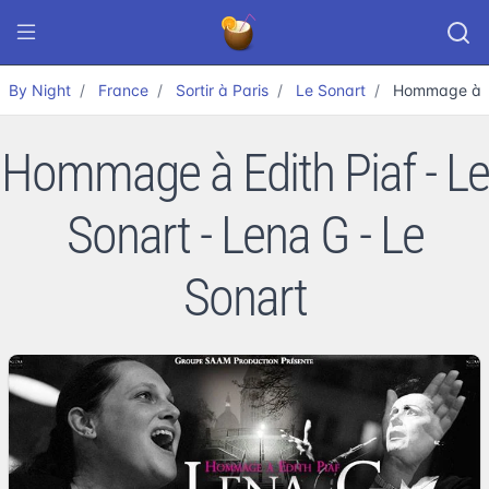
By Night
France
Sortir à Paris
Le Sonart
Hommage à Ed
Hommage à Edith Piaf - Le
Sonart - Lena G - Le
Sonart