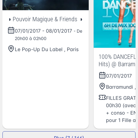
◑ Pouvoir Magique & Friends ◑
07/01/2017
-
08/01/2017
- De
20h00 à 02h00
Le Pop-Up Du Label
,
Paris
100% DANCEFLO
Hits) @ Barramu
07/01/2017
Barramundi
,
FILLES GRATU
00h30 (avec 
+ conso - E
pour 1 Fille 
Plus (7 / 166)