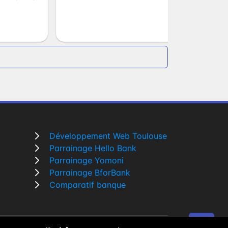
Développement Web Toulouse
Parrainage Hello Bank
Parrainage Yomoni
Parrainage BforBank
Comparatif banque