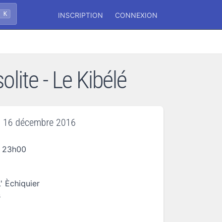
+ K
INSCRIPTION
CONNEXION
lite - Le Kibélé
i 16 décembre 2016
à 23h00
' Èchiquier
s