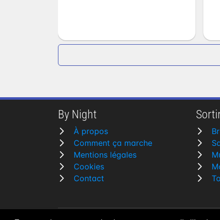
By Night
Sortir
À propos
Br
Comment ça marche
Sa
Mentions légales
M
Cookies
Mo
Contact
To