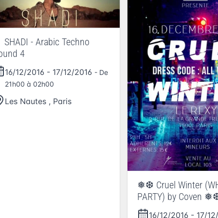
 SHADI - Arabic Techno
ound 4
16/12/2016
-
17/12/2016
- De
21h00 à 02h00
Les Nautes
,
Paris
❅❆ Cruel Winter (W
PARTY) by Coven ❅
16/12/2016
-
17/12