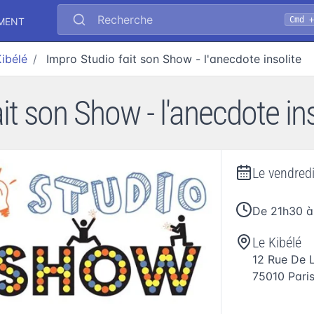
Recherche
Cmd 
EMENT
Kibélé
Impro Studio fait son Show - l'anecdote insolite
it son Show - l'anecdote inso
Le
vendred
De 21h30 
Le Kibélé
12 Rue De L
75010
Pari