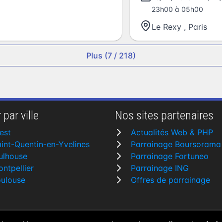
23h00 à 05h00
Le Rexy
,
Paris
Plus (7 / 218)
 par ville
Nos sites partenaires
est
Actualités Web & PHP
int-Quentin-en-Yvelines
Parrainage Boursorama
ulhouse
Parrainage Fortuneo
ntpellier
Parrainage ING
ulouse
Offres de parrainage