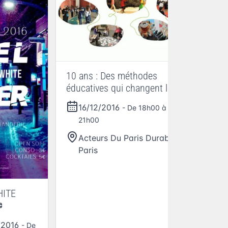
13
pa
dan
10 ans : Des méthodes
éducatives qui changent le
monde
16/12/2016
- De 18h00 à
21h00
Acteurs Du Paris Durable
,
Paris
HITE
❆
/2016
- De