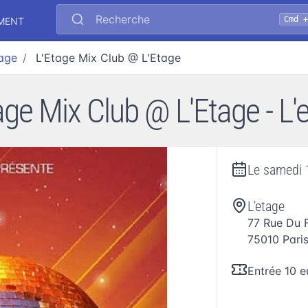
Recherche
Cmd 
EMENT
tage
L'Etage Mix Club @ L'Etage
age Mix Club @ L'Etage - L'
Le
samedi 
L'etage
77 Rue Du 
75010
Pari
Entrée 10 e