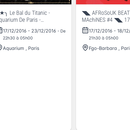
★╮ Le Bal du Titanic -
◥◣ AFRoSoUK BEAT
quarium De Paris -
MAchiNES #4 ◥◣ 17
7/12/16╰★╮
Décembre ◥◣
17/12/2016
-
23/12/2016
17/12/2016
-
18/12
- De
SOUKMACHINES
22h30 à 05h00
21h30 à 05h00
Aquarium
,
Paris
Fgo-Barbara
,
Pari