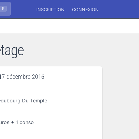
+ K
INSCRIPTION
CONNEXION
etage
17 décembre 2016
Faubourg Du Temple
s
uros + 1 conso