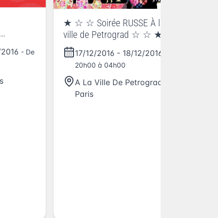
Ma
★ ☆ ☆ Soirée RUSSE À la
ville de Petrograd ☆ ☆ ★
/2016
- De
17/12/2016
-
18/12/2016
- De
20h00 à 04h00
s
A La Ville De Petrograd
,
Paris