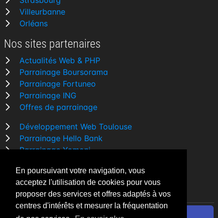
Strasbourg
Villeurbanne
Orléans
Nos sites partenaires
Actualités Web & PHP
Parrainage Boursorama
Parrainage Fortuneo
Parrainage ING
Offres de parrainage
Développement Web Toulouse
Parrainage Hello Bank
Parrainage Yomoni
Parrainage BforBank
En poursuivant votre navigation, vous
Comparatif banque
acceptez l'utilisation de cookies pour vous
proposer des services et offres adaptés à vos
centres d'intérêts et mesurer la fréquentation