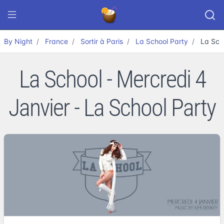
By Night
France
Sortir à Paris
La School Party
La Sch
La School - Mercredi 4
Janvier - La School Party