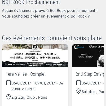
Bal Rock
Prochainement
Aucun événement prévu à Bal Rock pour le moment !
Vous souhaitez
créer un événement à Bal Rock
?
Ces événements pourraient vous plaire
1ère Veillée - Complet
2nd Step Emerg
06/01/2017
-
07/01/2017
06/01/2017
- De
- 
22h00 à 07h00
Batofar
,
Pari
Zig Zag Club
,
Paris