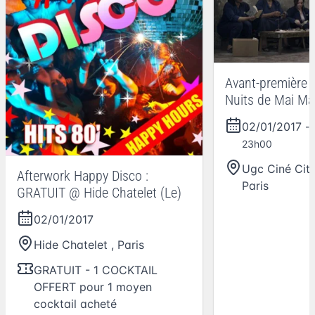
Avant-première O
Nuits de Mai Ma
02/01/2017
-
23h00
Ugc Ciné Cité
Afterwork Happy Disco :
Paris
GRATUIT @ Hide Chatelet (Le)
02/01/2017
Hide Chatelet
,
Paris
GRATUIT - 1 COCKTAIL
OFFERT pour 1 moyen
cocktail acheté