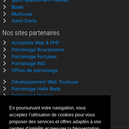
Saint-Quentin-en-Yvelines
Basel
Mulhouse
Saint-Denis
Nos sites partenaires
Actualités Web & PHP
Parrainage Boursorama
Parrainage Fortuneo
Parrainage ING
Offres de parrainage
Développement Web Toulouse
Parrainage Hello Bank
Parrainage Yomoni
Parrainage BforBank
En poursuivant votre navigation, vous
Comparatif banque
acceptez l'utilisation de cookies pour vous
proposer des services et offres adaptés à vos
centres d'intérêts et mesurer la fréquentation