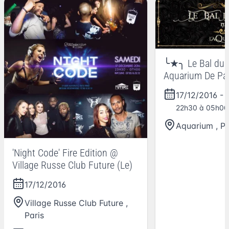
╰★╮ Le Bal du T
Aquarium De Par
17/12/16╰★╮
17/12/2016
-
22h30 à 05h00
Aquarium
,
Pa
'Night Code' Fire Edition @
Village Russe Club Future (Le)
17/12/2016
Village Russe Club Future
,
Paris