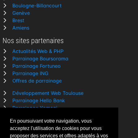
Boulogne-Billancourt
Genève
Brest
Amiens
Nos sites partenaires
Actualités Web & PHP
Parrainage Boursorama
Parrainage Fortuneo
Parrainage ING
Offres de parrainage
Développement Web Toulouse
Parrainage Hello Bank
Parrainage Yomoni
Parrainage BforBank
En poursuivant votre navigation, vous
Comparatif banque
acceptez l'utilisation de cookies pour vous
proposer des services et offres adaptés à vos