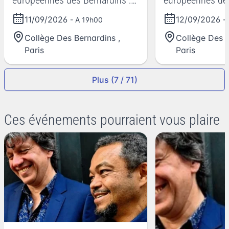
européennes des Bernardins :
européennes des
soirée d'ouverture
journée de déba
11/09/2026
12/09/2026
- A 19h00
-
Collège Des Bernardins
,
Collège Des 
Paris
Paris
Plus (7 / 71)
Ces événements pourraient vous plaire