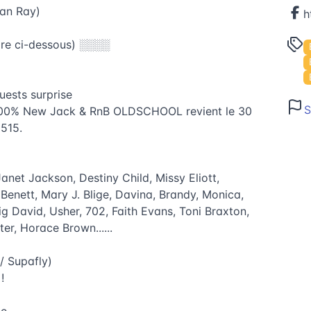
Man Ray)
ire ci-dessous) ░░░░
uests surprise
S
, 100% New Jack & RnB OLDSCHOOL revient le 30
1515.
anet Jackson, Destiny Child, Missy Eliott,
c Benett, Mary J. Blige, Davina, Brandy, Monica,
g David, Usher, 702, Faith Evans, Toni Braxton,
er, Horace Brown......
/ Supafly)
!