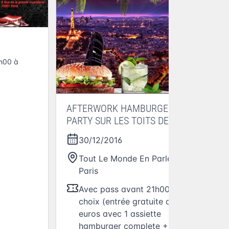
h00 à
AFTERWORK HAMBURGER
PARTY SUR LES TOITS DE
PARIS (club intérieur +
30/12/2016
terrasse chauffée) @ Tout Le
Monde En Parle
Tout Le Monde En Parle
,
Paris
Avec pass avant 21h00 : au
choix (entrée gratuite ou 15
euros avec 1 assiette
hamburger complete + 1