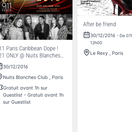
After be friend
30/12/2016
- De 07
12h00
11 Paris Caribbean Dope !
Le Rexy
,
Paris
21 ONLY @ Nuits Blanches
lub (Les)
30/12/2016
Nuits Blanches Club
,
Paris
Gratuit avant 1h sur
Guestlist - Gratuit avant 1h
sur Guestlist