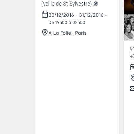
(veille de St Sylvestre) ❀
30/12/2016
-
31/12/2016
-
De 19h00 à 02h00
A La Folie
,
Paris
9
+
C