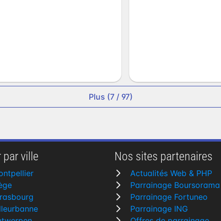
Plus (7 / 97)
 par ville
Nos sites partenaires
ntpellier
Actualités Web & PHP
ège
Parrainage Boursorama
rasbourg
Parrainage Fortuneo
lleurbanne
Parrainage ING
ntwerpen
Offres de parrainage