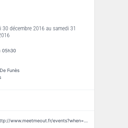
i 30 décembre 2016
au
samedi 31
2016
à 05h30
 De Funès
s
http://www.meetmeout.fr/events?when=upcoming&page=1&lang=fr