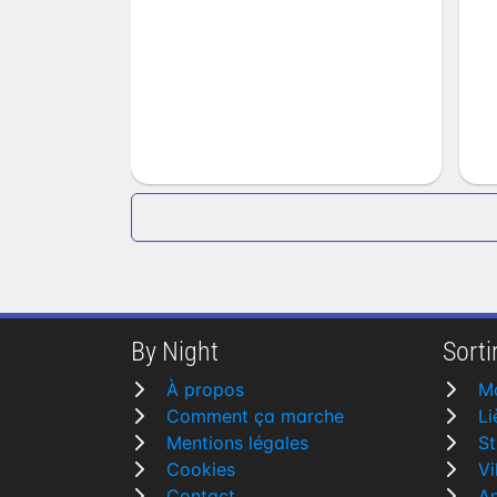
By Night
Sortir
À propos
Mo
Comment ça marche
Li
Mentions légales
St
Cookies
Vi
Contact
A