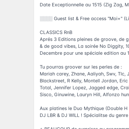
Date Exceptionnelle au 1515 (Zig Zag, 
░░░░ Guest list & Free access "Moi+" (L
CLASSICS RnB
Aprés 3 Editions pleines de groove, de g
& de good vibes, La soirée No Diggity
Decembre pour une spéciale edition au 
Tu pourras groover sur les perles de :
Mariah carey, Zhane, Aaliyah, Swv, Tlc, J
Blackstreet, R Kelly, Montell Jordan, Eri
Total, Jennifer Lopez, Jagged edge, Crai
Sisco, Ginuwine, Lauryn Hill, Alfonzo hunt
Aux platines le Duo Mythique (Double H 
DJ LBR & DJ WILL ! Spécialitse du genre 