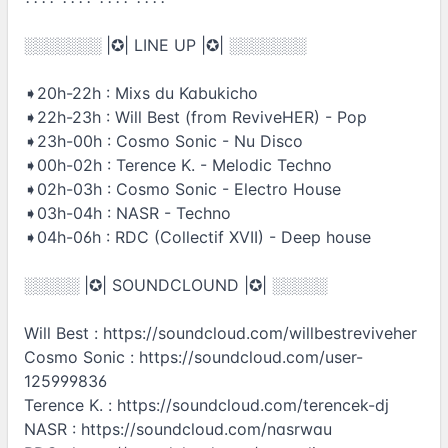
░░░░░░░ |✪| LINE UP |✪| ░░░░░░░
➧20h-22h : Mixs du Kabukicho
➧22h-23h : Will Best (from ReviveHER) - Pop
➧23h-00h : Cosmo Sonic - Nu Disco
➧00h-02h : Terence K. - Melodic Techno
➧02h-03h : Cosmo Sonic - Electro House
➧03h-04h : NASR - Techno
➧04h-06h : RDC (Collectif XVII) - Deep house
░░░░░ |✪| SOUNDCLOUND |✪| ░░░░░
Will Best :
https://soundcloud.com/willbestreviveher
Cosmo Sonic :
https://soundcloud.com/user-
125999836
Terence K. :
https://soundcloud.com/terencek-dj
NASR :
https://soundcloud.com/nasrwau