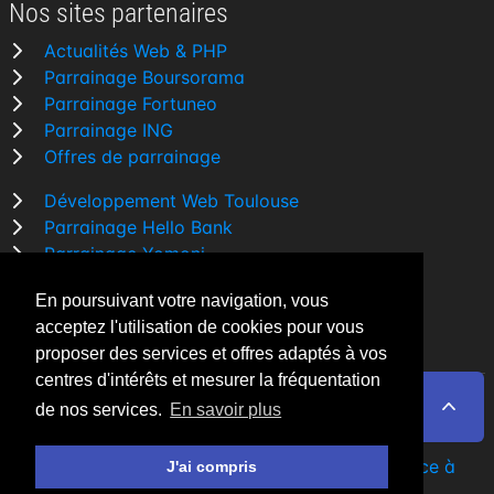
Nos sites partenaires
Actualités Web & PHP
Parrainage Boursorama
Parrainage Fortuneo
Parrainage ING
Offres de parrainage
Développement Web Toulouse
Parrainage Hello Bank
Parrainage Yomoni
Parrainage BforBank
En poursuivant votre navigation, vous
Comparatif banque
acceptez l'utilisation de cookies pour vous
proposer des services et offres adaptés à vos
centres d'intérêts et mesurer la fréquentation
de nos services.
En savoir plus
By Night v5.7.3
| © 2026 - Tous droits réservés
Fait avec
♥
par un
développeur Web Freelance à
J'ai compris
Toulouse