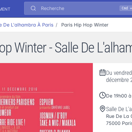
Recherche
Cmd 
EMENT
le De L'alhambra À Paris
Paris Hip Hop Winter
op Winter - Salle De L'alha
Du
vendred
décembre 
De 19h00 à
Salle De L'
Rue De La 
75000
Pari