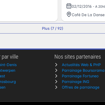
02/12/2016
- A 20h
Café De La Danse
Plus (7 / 92)
 par ville
Nos sites partenaires
int-Denis
Actualités Web & PHP
ntwerpen
Parrainage Boursorama
est
Parrainage Fortuneo
rasbourg
Parrainage ING
aen
Offres de parrainage