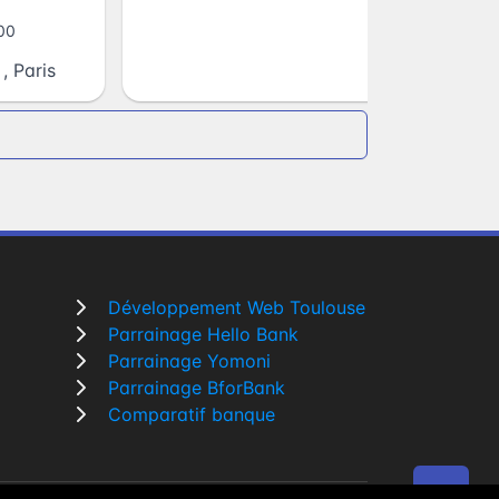
00
,
Paris
Développement Web Toulouse
Parrainage Hello Bank
Parrainage Yomoni
Parrainage BforBank
Comparatif banque