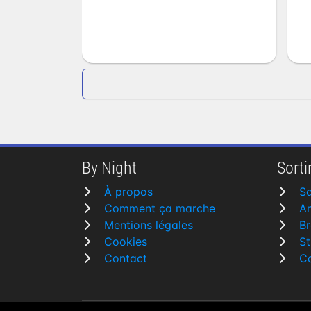
By Night
Sortir
À propos
Sa
Comment ça marche
A
Mentions légales
Br
Cookies
St
Contact
C