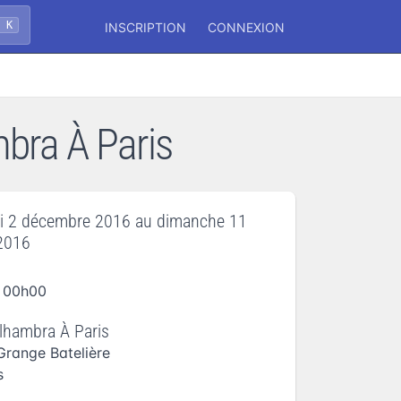
+ K
INSCRIPTION
CONNEXION
mbra À Paris
i 2 décembre 2016
au
dimanche 11
2016
 00h00
alhambra À Paris
Grange Batelière
s