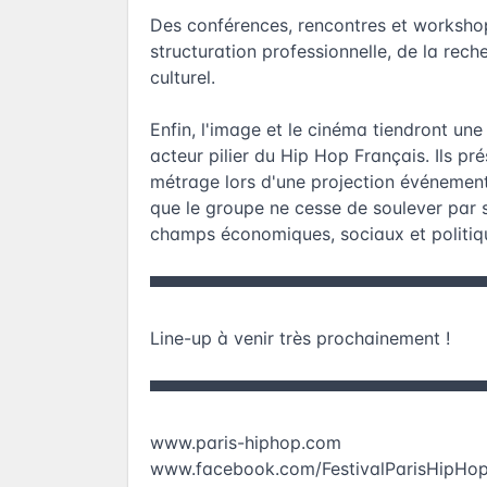
Des conférences, rencontres et workshop
structuration professionnelle, de la rech
culturel.
Enfin, l'image et le cinéma tiendront une
acteur pilier du Hip Hop Français. Ils p
métrage lors d'une projection événemen
que le groupe ne cesse de soulever par sa
champs économiques, sociaux et politiq
​​▀▀▀▀▀▀▀▀▀▀▀▀▀▀▀▀▀▀▀▀▀▀▀▀▀▀▀
Line-up à venir très prochainement !
▀▀▀▀▀▀▀▀▀▀▀▀▀▀▀▀▀▀▀▀▀▀▀▀▀▀▀▀
www.paris-hiphop.com
www.facebook.com/FestivalParisHipHo