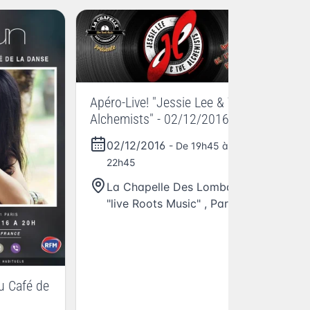
Apéro-Live! "Jessie Lee & The
Alchemists" - 02/12/2016
02/12/2016
- De 19h45 à
22h45
La Chapelle Des Lombards
"live Roots Music"
,
Paris
Ar
u Café de