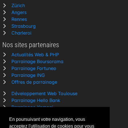
Zürich
Angers
Rennes
Strasbourg
Charleroi
Nos sites partenaires
Actualités Web & PHP
Parrainage Boursorama
Parrainage Fortuneo
Parrainage ING
Offres de parrainage
Développement Web Toulouse
Parrainage Hello Bank
Parrainage Yomoni
Parrainage BforBank
En poursuivant votre navigation, vous
Comparatif banque
acceptez l'utilisation de cookies pour vous