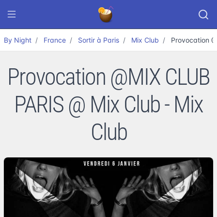
By Night
France
Sortir à Paris
Mix Club
Provocation 
Provocation @MIX CLUB
PARIS @ Mix Club - Mix
Club