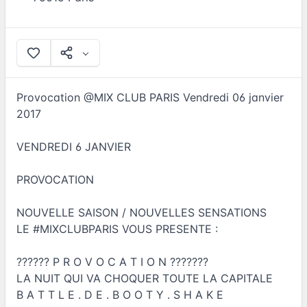
Provocation @MIX CLUB PARIS Vendredi 06 janvier
2017
VENDREDI 6 JANVIER
PROVOCATION
NOUVELLE SAISON / NOUVELLES SENSATIONS
LE #MIXCLUBPARIS VOUS PRESENTE :
?????? P R O V O C A T I O N ???????
LA NUIT QUI VA CHOQUER TOUTE LA CAPITALE
B A T T L E . D E . B O O T Y . S H A K E