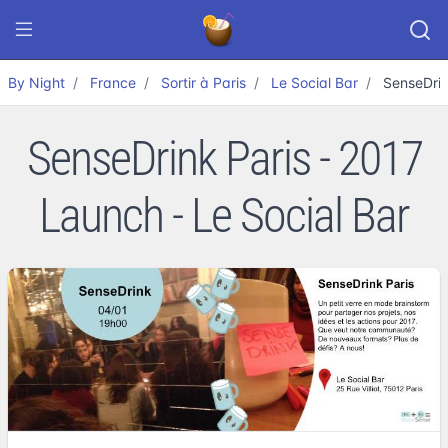
By Night
France
Sortir à Paris
Le Social Bar
SenseDrin
SenseDrink Paris - 2017
Launch - Le Social Bar