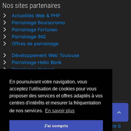
Nos sites partenaires
Actualités Web & PHP
Parrainage Boursorama
Parrainage Fortuneo
Parrainage ING
Offres de parrainage
Développement Web Toulouse
Parrainage Hello Bank
Parrainage Yomoni
Parrainage BforBank
En poursuivant votre navigation, vous
Comparatif banque
acceptez l'utilisation de cookies pour vous
proposer des services et offres adaptés à vos
centres d'intérêts et mesurer la fréquentation
de nos services.
En savoir plus
By Night v5.7.3
| © 2026 - Tous droits réservés
Fait avec
♥
par un
développeur Web Freelance à
J'ai compris