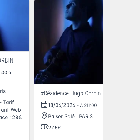
ORBIN
1h00 à
ris
#Résidence Hugo Corbin
#R
- Tarif
18/06/2026
- À 21h00
Tarif Web
Baiser Salé
,
PARIS
lace : 28€
27.5€