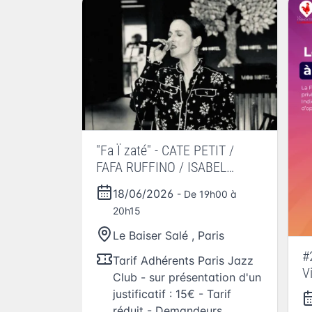
"Fa Ï zaté" - CATE PETIT /
FAFA RUFFINO / ISABEL
GONZALEZ
18/06/2026
- De 19h00 à
20h15
Le Baiser Salé
,
Paris
#
Tarif Adhérents Paris Jazz
V
Club - sur présentation d'un
justificatif : 15€ - Tarif
réduit - Demandeurs