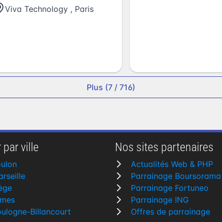
Viva Technology
,
Paris
Plus (7 / 716)
 par ville
Nos sites partenaires
ulon
Actualités Web & PHP
rseille
Parrainage Boursorama
ège
Parrainage Fortuneo
îmes
Parrainage ING
ulogne-Billancourt
Offres de parrainage