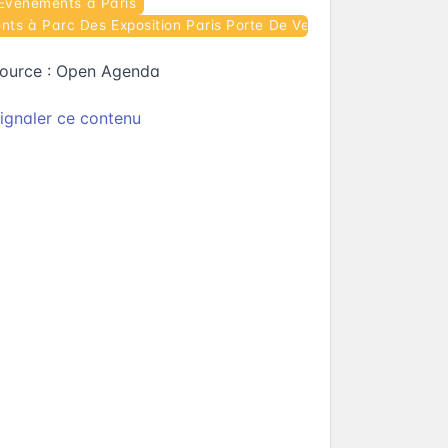
Événements à Paris
ts à Parc Des Exposition Paris Porte De Versailles
ource :
Open Agenda
ignaler ce contenu