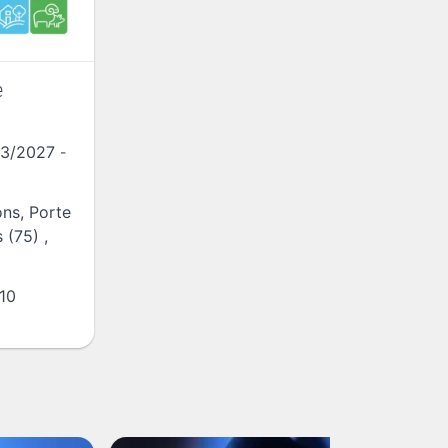
e
03/2027
-
ns, Porte
s (75)
,
 10