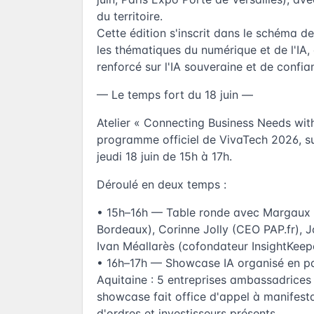
du territoire.
Cette édition s'inscrit dans le schéma de 
les thématiques du numérique et de l'IA,
renforcé sur l'IA souveraine et de confia
— Le temps fort du 18 juin —
Atelier « Connecting Business Needs with
programme officiel de VivaTech 2026, s
jeudi 18 juin de 15h à 17h.
Déroulé en deux temps :
• 15h–16h — Table ronde avec Margaux 
Bordeaux), Corinne Jolly (CEO PAP.fr), 
Ivan Méallarès (cofondateur InsightKeep
• 16h–17h — Showcase IA organisé en pa
Aquitaine : 5 entreprises ambassadrices 
showcase fait office d'appel à manifesta
d'ordres et investisseurs présents.