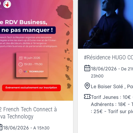
#Résidence HUGO C
18/06/2026
- De 2
23h00
Le Baiser Salé
,
Pa
Tarif Jeunes : 10€ 
Adhérents : 18€ - 
2 French Tech Connect à
: 25€ - Tarif sur p
iva Technology
18/06/2026
- A 15h30