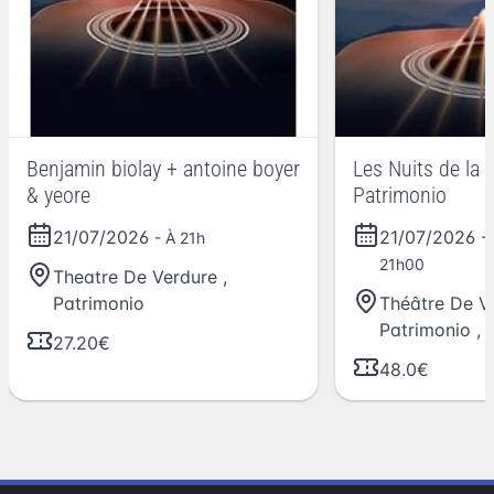
Benjamin biolay + antoine boyer
Les Nuits de la 
& yeore
Patrimonio
21/07/2026
21/07/2026
-
- À 21h
21h00
Theatre De Verdure
,
Patrimonio
Théâtre De V
Patrimonio
,
27.20€
48.0€