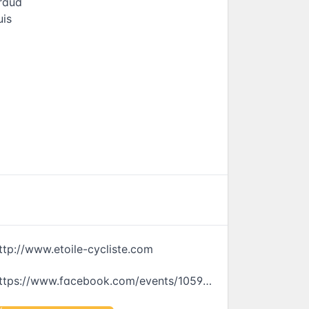
raud
uis
ttp://www.etoile-cycliste.com
https://www.facebook.com/events/1059068360875350