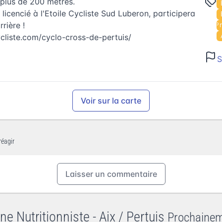
 plus de 200 mètres.
icencié à l'Etoile Cycliste Sud Luberon, participera
rière !
Événements à Pres
ycliste.com/cyclo-cross-de-pertuis/
S
Voir sur la carte
réagir
Laisser un commentaire
ne Nutritionniste - Aix / Pertuis
Prochaine