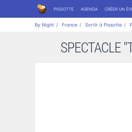
PISSOTTE
AGENDA
CRÉER UN É
By Night
France
Sortir à Pissotte
P
SPECTACLE "To