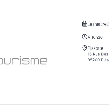
Le
mercred
À 10h30
Pissotte
15 Rue Des 
85200
Piss