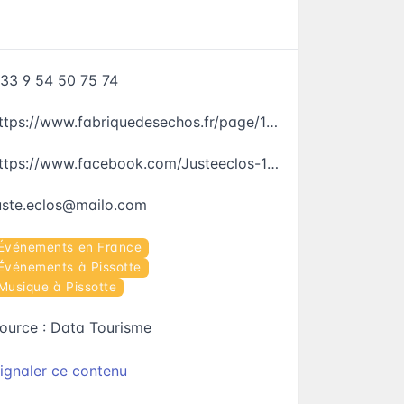
33 9 54 50 75 74
https://www.fabriquedesechos.fr/page/1927692-les-spectacles
https://www.facebook.com/Justeeclos-101107455799654
uste.eclos@mailo.com
Événements en France
Événements à Pissotte
Musique à Pissotte
ource :
Data Tourisme
ignaler ce contenu