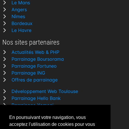
Le Mans
Angers
Nîmes
Bordeaux
Le Havre
Nos sites partenaires
Actualités Web & PHP
Parrainage Boursorama
Parrainage Fortuneo
Parrainage ING
Offres de parrainage
Développement Web Toulouse
Parrainage Hello Bank
Parrainage Yomoni
Parrainage BforBank
En poursuivant votre navigation, vous
Comparatif banque
acceptez l'utilisation de cookies pour vous