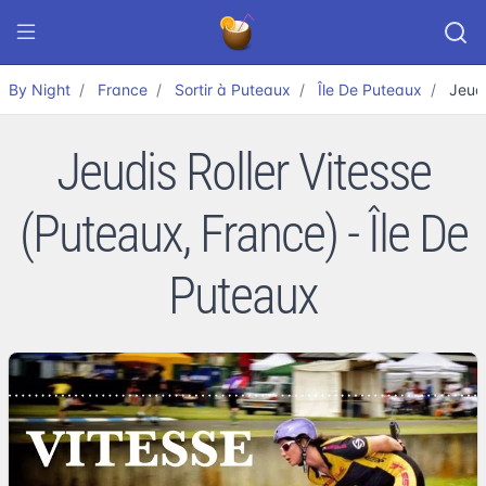
By Night
France
Sortir à Puteaux
Île De Puteaux
Jeudi
Jeudis Roller Vitesse
(Puteaux, France) - Île De
Puteaux