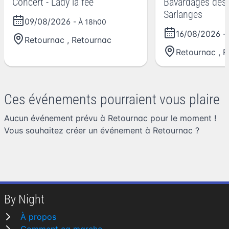
Concert - Lady la fée
Bavardages des 
Sarlanges
09/08/2026
- À 18h00
16/08/2026
-
Retournac
,
Retournac
Retournac
,
R
Ces événements pourraient vous plaire
Aucun événement prévu à Retournac pour le moment !
Vous souhaitez
créer un événement à Retournac
?
By Night
À propos