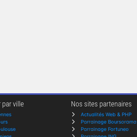
 par ville
Nos sites partenaires
ennes
Actualités Web & PHP
urs
Parrainage Boursorama
ulouse
Parrainage Fortuneo
miens
Parrainage ING