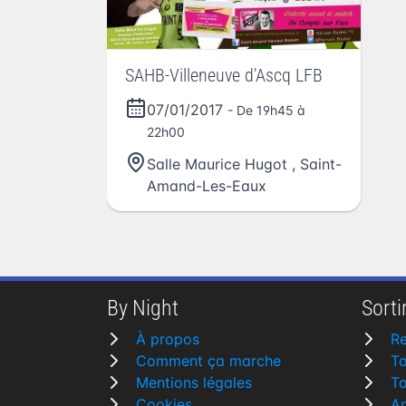
SAHB-Villeneuve d'Ascq LFB
07/01/2017
- De 19h45 à
22h00
Salle Maurice Hugot
,
Saint-
Amand-Les-Eaux
By Night
Sortir
À propos
R
Comment ça marche
To
Mentions légales
To
Cookies
A