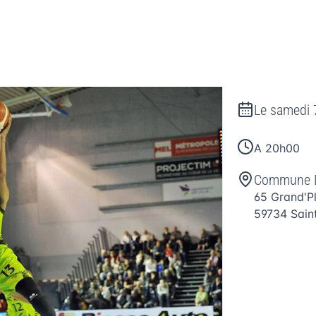
Le
samedi 
A 20h00
Commune D
65 Grand'P
59734
Sain