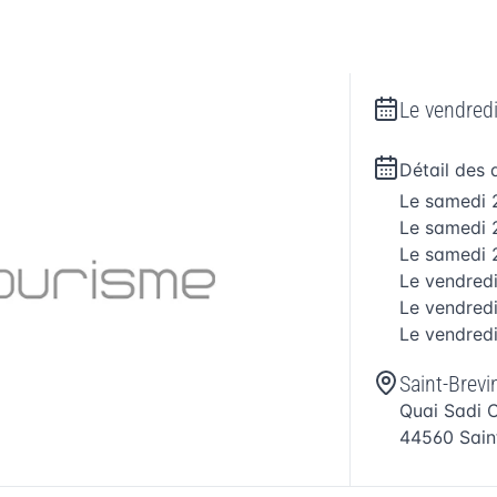
Le
vendred
Détail des 
Le
samedi 
Le
samedi 
Le
samedi 
Le
vendred
Le
vendred
Le
vendred
Saint-Brevi
Quai Sadi 
44560
Sain