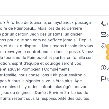
s ? À l’office de tourisme, un mystérieux passage
+
toire de Paimbœuf… Mais lors de sa dernière
ie par un certain Jean des Brisants, un ancien
o
aos pour que son nom ne s’efface jamais ! Depuis,
us, et Aziliz a disparu… Nous avons besoin de vous
 et renvoyer le contrebandier dans le passé. Venez
 de tourisme de Paimboeuf et partez en famille sur
vation, esprit d’équipe et courage seront vos
S
mes et sauver Paimbœuf ! Compléments
r famille, nous conseillons 1 kit pour environ 6
S
as à nous le signaler si vous êtes plus. Âge
être moins si il y a des enfants plus âgés pouvant
s jeux ou énigmes. Durée : Environ 2h Le jeu de
 enfants restent sous la responsabilité des adultes