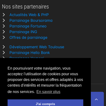
Nos sites partenaires
Actualités Web & PHP
Parrainage Boursorama
Parrainage Fortuneo
Parrainage ING
Offres de parrainage
Développement Web Toulouse
Parrainage Hello Bank
Parrainage Yomoni
Parrainage BforBank
En poursuivant votre navigation, vous
Comparatif banque
acceptez l'utilisation de cookies pour vous
proposer des services et offres adaptés à vos
centres d'intérêts et mesurer la fréquentation
de nos services.
En savoir plus
By Night v5.7.3
| © 2026 - Tous droits réservés
Fait avec
♥
par un
développeur Web Freelance à
J'ai compris