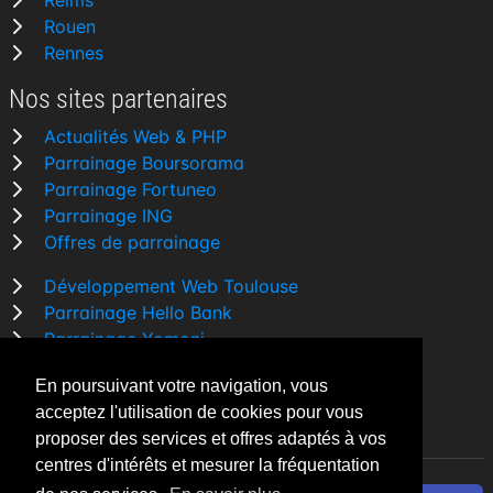
Reims
Rouen
Rennes
Nos sites partenaires
Actualités Web & PHP
Parrainage Boursorama
Parrainage Fortuneo
Parrainage ING
Offres de parrainage
Développement Web Toulouse
Parrainage Hello Bank
Parrainage Yomoni
Parrainage BforBank
En poursuivant votre navigation, vous
Comparatif banque
acceptez l'utilisation de cookies pour vous
proposer des services et offres adaptés à vos
centres d'intérêts et mesurer la fréquentation