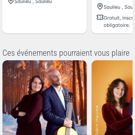
Saulieu
,
Saulieu
Saulieu
,
Saul
Gratuit, inscr
obligatoire.
Ces événements pourraient vous plaire