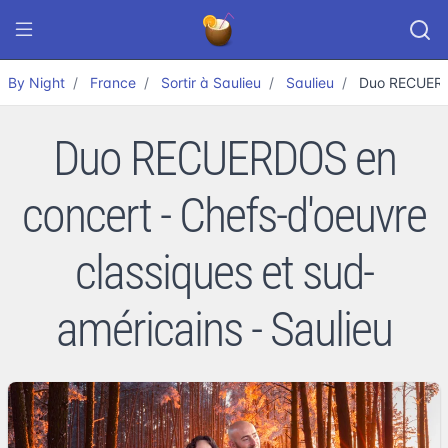
By Night
France
Sortir à Saulieu
Saulieu
Duo RECUERDO
Duo RECUERDOS en
concert - Chefs-d'oeuvre
classiques et sud-
américains - Saulieu