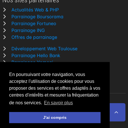
Nos sites partenaires
Actualités Web & PHP
Parrainage Boursorama
Parrainage Fortuneo
Parrainage ING
Offres de parrainage
Développement Web Toulouse
Parrainage Hello Bank
Parrainage Yomoni
Parrainage BforBank
En poursuivant votre navigation, vous
Comparatif banque
acceptez l'utilisation de cookies pour vous
proposer des services et offres adaptés à vos
centres d'intérêts et mesurer la fréquentation
de nos services.
En savoir plus
By Night v5.7.3
| © 2026 - Tous droits réservés
Fait avec
♥
par un
développeur Web Freelance à
J'ai compris
Toulouse