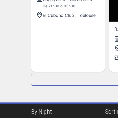
De 21h00 à 03h00
El Cubano Club
,
Toulouse
B
By Night
Sortir