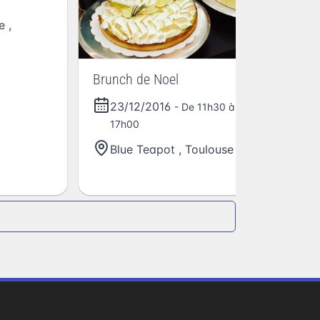
e
,
Brunch de Noel
Ch
23/12/2016
- De 11h30 à
17h00
Blue Teapot
,
Toulouse