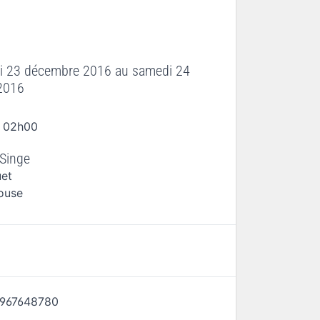
i 23 décembre 2016
au
samedi 24
2016
à 02h00
 Singe
uet
ouse
967648780