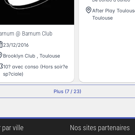
After Play Toulous
Toulouse
arnum @ Barnum Club
23/12/2016
Brooklyn Club
,
Toulouse
10? avec conso (Hors soir?e
sp?ciale)
Plus (7 / 23)
 par ville
Nos sites partenaires