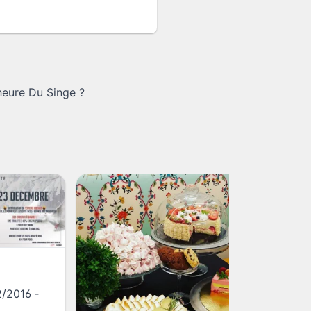
heure Du Singe
?
2/2016
-