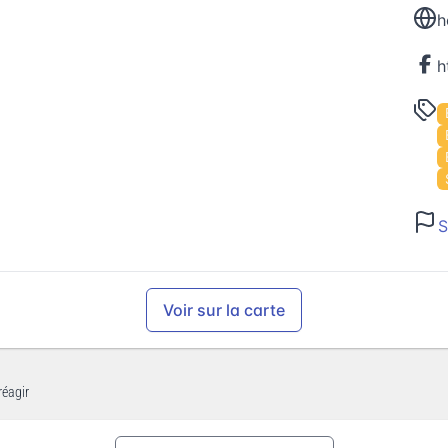
h
S
Voir sur la carte
réagir