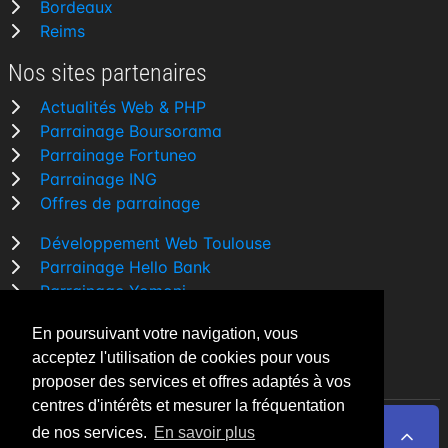
Bordeaux
Reims
Nos sites partenaires
Actualités Web & PHP
Parrainage Boursorama
Parrainage Fortuneo
Parrainage ING
Offres de parrainage
Développement Web Toulouse
Parrainage Hello Bank
Parrainage Yomoni
Parrainage BforBank
En poursuivant votre navigation, vous
Comparatif banque
acceptez l'utilisation de cookies pour vous
proposer des services et offres adaptés à vos
centres d'intérêts et mesurer la fréquentation
de nos services.
En savoir plus
By Night v5.7.3
| © 2026 - Tous droits réservés