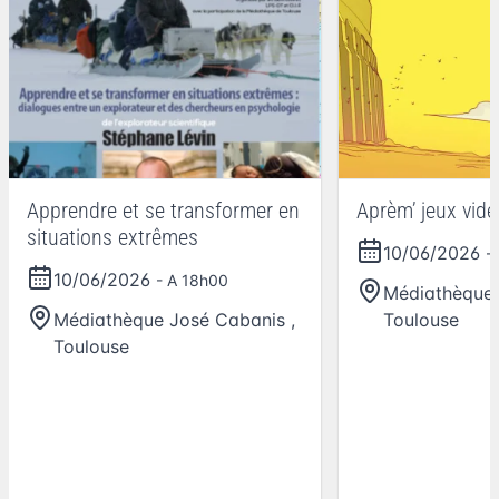
Apprendre et se transformer en
Aprèm’ jeux vidé
situations extrêmes
10/06/2026
-
10/06/2026
- A 18h00
Médiathèque 
Médiathèque José Cabanis
,
Toulouse
Toulouse