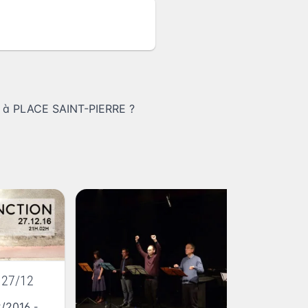
t à PLACE SAINT-PIERRE
?
 27/12
Li
2/2016
-