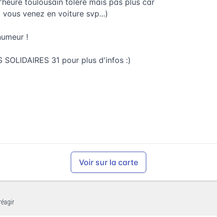
'heure toulousain toléré mais pas plus car
 vous venez en voiture svp...)
humeur !
 SOLIDAIRES 31 pour plus d'infos :)
Voir sur la carte
réagir