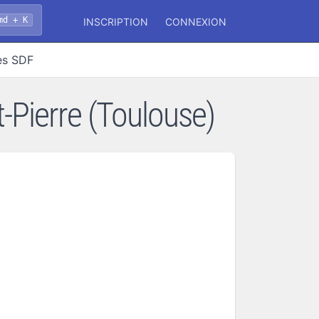
md + K
INSCRIPTION
CONNEXION
es SDF
-Pierre (Toulouse)