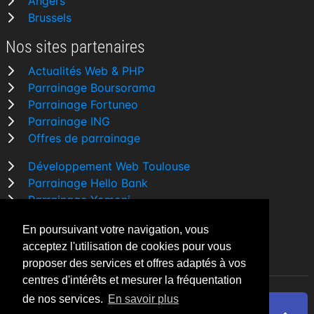
Angers
Brussels
Nos sites partenaires
Actualités Web & PHP
Parrainage Boursorama
Parrainage Fortuneo
Parrainage ING
Offres de parrainage
Développement Web Toulouse
Parrainage Hello Bank
Parrainage Yomoni
Parrainage BforBank
En poursuivant votre navigation, vous
Comparatif banque
acceptez l'utilisation de cookies pour vous
proposer des services et offres adaptés à vos
centres d'intérêts et mesurer la fréquentation
de nos services.
En savoir plus
By Night v5.7.3
| © 2026 - Tous droits réservés