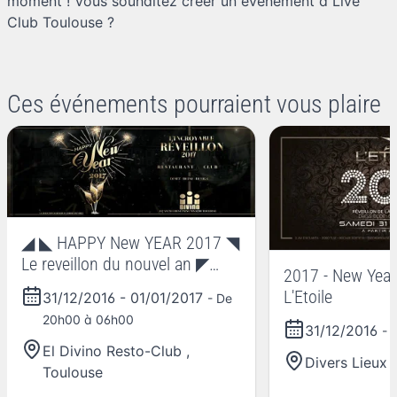
moment ! Vous souhaitez
créer un événement à Live
Club Toulouse
?
Ces événements pourraient vous plaire
◢ ◣ HAPPY New YEAR 2017 ◥
Le reveillon du nouvel an ◤
2017 - New Year
Divino
L'Etoile
31/12/2016
-
01/01/2017
- De
20h00 à 06h00
31/12/2016
- 
El Divino Resto-Club
,
Divers Lieux
Toulouse