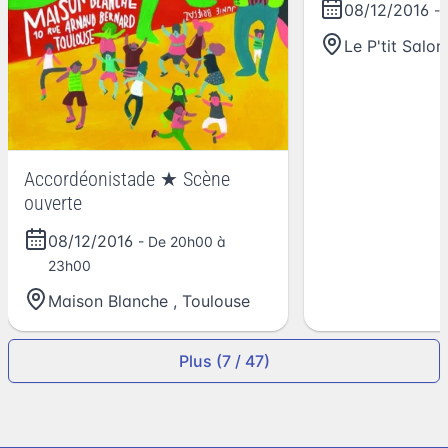
08/12/2016
-
Le P'tit Salon
Accordéonistade ★ Scène
ouverte
08/12/2016
- De 20h00 à
23h00
Maison Blanche
,
Toulouse
Plus (7 / 47)